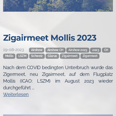
Zigairmeet Mollis 2023
19-08-2023
Airshow
Airshow CH
Airshow 2023
2023
CH
Mollis
LSZM
Schweiz
Glarus
Zigairmeet
Zigermeet
Nach dem COVID bedingten Unterbruch wurde das
Zigermeet, neu Zigairmeet, auf dem Flugplatz
Mollis (ICAO: LSZM) im August 2023 wieder
durchgeführt ...
Weiterlesen