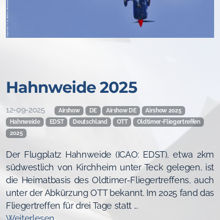
Hahnweide 2025
12-09-2025
Airshow
DE
Airshow DE
Airshow 2025
Hahnweide
EDST
Deutschland
OTT
Oldtimer-Fliegertreffen
2025
Der Flugplatz Hahnweide (ICAO: EDST), etwa 2km
südwestlich von Kirchheim unter Teck gelegen, ist
die Heimatbasis des Oldtimer-Fliegertreffens, auch
unter der Abkürzung OTT bekannt. Im 2025 fand das
Fliegertreffen für drei Tage statt ...
Weiterlesen