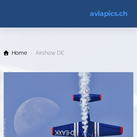
aviapics.ch
Home
Airshow DE