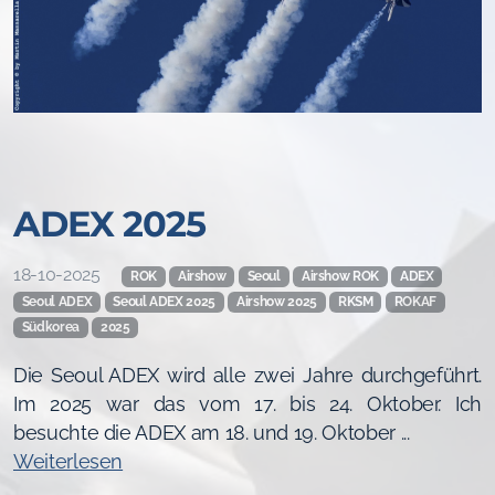
ADEX 2025
18-10-2025
ROK
Airshow
Seoul
Airshow ROK
ADEX
Seoul ADEX
Seoul ADEX 2025
Airshow 2025
RKSM
ROKAF
Südkorea
2025
Die Seoul ADEX wird alle zwei Jahre durchgeführt.
Im 2025 war das vom 17. bis 24. Oktober. Ich
besuchte die ADEX am 18. und 19. Oktober ...
Weiterlesen