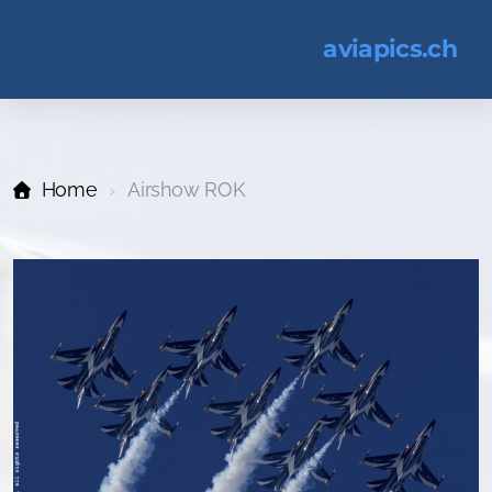
aviapics.ch
Home
Airshow ROK