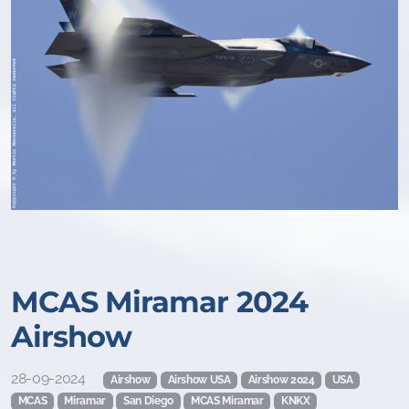
MCAS Miramar 2024
Airshow
28-09-2024
Airshow
Airshow USA
Airshow 2024
USA
MCAS
Miramar
San Diego
MCAS Miramar
KNKX