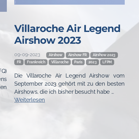
Villaroche Air Legend
Airshow 2023
09-09-2023
Airshow
Airshow FR
Airshow 2023
FR
Frankreich
Villaroche
Paris
2023
LFPM
FQ)
Die Villaroche Air Legend Airshow vom
ens
September 2023 gehört mit zu den besten
ten
Airshows, die ich bisher besucht habe ...
Weiterlesen