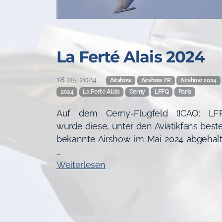
La Ferté Alais 2024
18-05-2024
Airshow
Airshow FR
Airshow 2024
2024
La Ferté Alais
Cerny
LFFQ
Paris
Auf dem Cerny-Flugfeld (ICAO: LF
wurde diese, unter den Aviatikfans best
bekannte Airshow im Mai 2024 abgehal
...
Weiterlesen