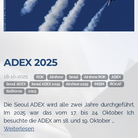
ADEX 2025
18-10-2025
ROK
Airshow
Seoul
Airshow ROK
ADEX
Seoul ADEX
Seoul ADEX 2025
Airshow 2025
RKSM
ROKAF
Südkorea
2025
Die Seoul ADEX wird alle zwei Jahre durchgeführt.
Im 2025 war das vom 17. bis 24. Oktober. Ich
besuchte die ADEX am 18. und 19. Oktober ...
Weiterlesen