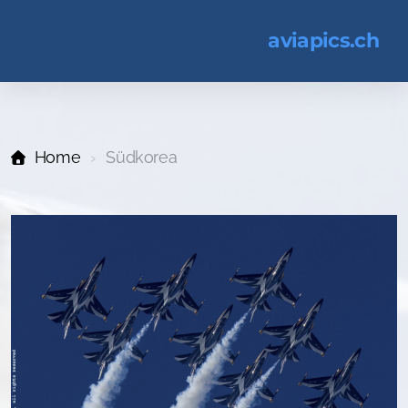
aviapics.ch
Home
Südkorea