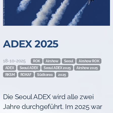
ADEX 2025
18-10-2025
ROK
Airshow
Seoul
Airshow ROK
ADEX
Seoul ADEX
Seoul ADEX 2025
Airshow 2025
RKSM
ROKAF
Südkorea
2025
Die Seoul ADEX wird alle zwei
Jahre durchgeführt. Im 2025 war