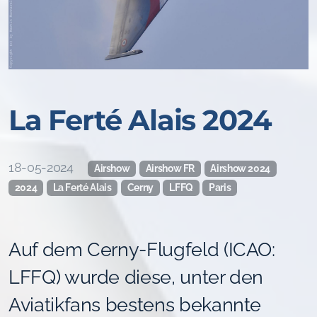
La Ferté Alais 2024
18-05-2024
Airshow
Airshow FR
Airshow 2024
2024
La Ferté Alais
Cerny
LFFQ
Paris
Auf dem Cerny-Flugfeld (ICAO:
LFFQ) wurde diese, unter den
Aviatikfans bestens bekannte