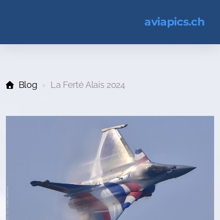
aviapics.ch
Blog
La Ferté Alais 2024