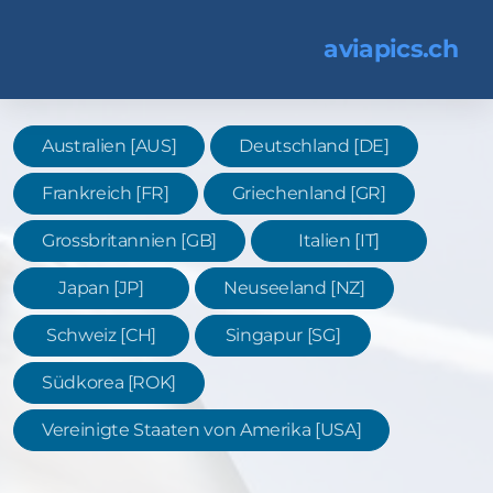
aviapics.ch
Australien [AUS]
Deutschland [DE]
Frankreich [FR]
Griechenland [GR]
Grossbritannien [GB]
Italien [IT]
Japan [JP]
Neuseeland [NZ]
Schweiz [CH]
Singapur [SG]
Südkorea [ROK]
Vereinigte Staaten von Amerika [USA]